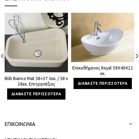
Επικαθήμενος Royal 59Χ40Χ22
εκ.
Blib Bianco Mat 58×37.5εκ. / 58 x
ΔΙΑΒΆΣΤΕ ΠΕΡΙΣΣΌΤΕΡΑ
28εκ. Επιτραπέζιος
Τσιμεντένιος Νιπτήρας
ΔΙΑΒΆΣΤΕ ΠΕΡΙΣΣΌΤΕΡΑ
ΕΠΙΚΟΙΝΩΝΊΑ