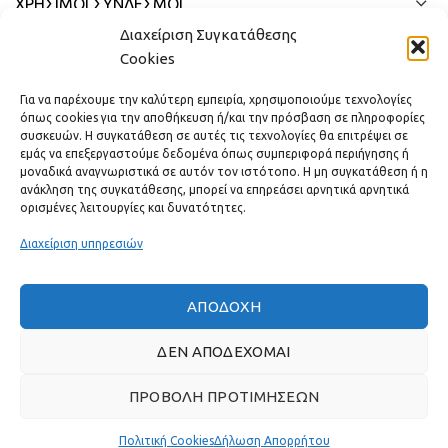
ΧΡΗΣΙΜΟΙ ΣΥΝΔΕΣΜΟΙ
Διαχείριση Συγκατάθεσης
ΓΡΉΓΟΡΟ ΜΕΝΟΎ
Cookies
Για να παρέχουμε την καλύτερη εμπειρία, χρησιμοποιούμε τεχνολογίες
όπως cookies για την αποθήκευση ή/και την πρόσβαση σε πληροφορίες
συσκευών. Η συγκατάθεση σε αυτές τις τεχνολογίες θα επιτρέψει σε
εμάς να επεξεργαστούμε δεδομένα όπως συμπεριφορά περιήγησης ή
μοναδικά αναγνωριστικά σε αυτόν τον ιστότοπο. Η μη συγκατάθεση ή η
ανάκληση της συγκατάθεσης, μπορεί να επηρεάσει αρνητικά αρνητικά
ορισμένες λειτουργίες και δυνατότητες.
Διαχείριση υπηρεσιών
ΑΠΟΔΟΧΉ
Πραγματικές κριτικές πελατών
ΔΕΝ ΑΠΟΔΈΧΟΜΑΙ
ΠΡΟΒΟΛΉ ΠΡΟΤΙΜΉΣΕΩΝ
GAS & BAGNO
2022 ΔΗΜΙΟΥΡΓΗΘΗΚΕ ΑΠΟ ΤΗΝ
THE PLAN P
- ΣΧΕΔΙΑΣΗ
ΚΑΙ ΑΝΑΠΤΥΞΗ ΙΣΤΟΣΕΛΙΔΩΝ.
Πολιτική Cookies
Δήλωση Απορρήτου