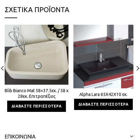
ΣΧΕΤΙΚΆ ΠΡΟΪΌΝΤΑ
Blib Bianco Mat 58×37.5εκ. / 58 x
Alpha Lara 65Χ42Χ10 εκ.
28εκ. Επιτραπέζιος
Τσιμεντένιος Νιπτήρας
ΔΙΑΒΆΣΤΕ ΠΕΡΙΣΣΌΤΕΡΑ
ΔΙΑΒΆΣΤΕ ΠΕΡΙΣΣΌΤΕΡΑ
ΕΠΙΚΟΙΝΩΝΊΑ