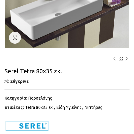
Κάντε κλικ για μεγέθυνση
Serel Tetra 80×35 εκ.
Σύγκρινε
Κατηγορία:
Πορσελάνης
Ετικέτες:
Tetra 80x35 εκ.
,
Είδη Υγιείνης
,
Νιπτήρες