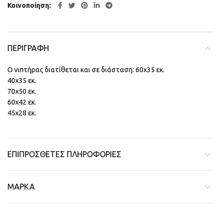
Κοινοποίηση
ΠΕΡΙΓΡΑΦΉ
Ο νιπτήρας διατίθεται και σε διάσταση: 60χ35 εκ.
40χ35 εκ.
70χ50 εκ.
60χ42 εκ.
45χ28 εκ.
ΕΠΙΠΡΌΣΘΕΤΕΣ ΠΛΗΡΟΦΟΡΊΕΣ
ΜΆΡΚΑ