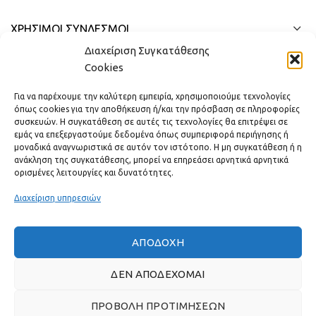
ΧΡΗΣΙΜΟΙ ΣΥΝΔΕΣΜΟΙ
Διαχείριση Συγκατάθεσης
ΓΡΉΓΟΡΟ ΜΕΝΟΎ
Cookies
Για να παρέχουμε την καλύτερη εμπειρία, χρησιμοποιούμε τεχνολογίες
όπως cookies για την αποθήκευση ή/και την πρόσβαση σε πληροφορίες
συσκευών. Η συγκατάθεση σε αυτές τις τεχνολογίες θα επιτρέψει σε
εμάς να επεξεργαστούμε δεδομένα όπως συμπεριφορά περιήγησης ή
μοναδικά αναγνωριστικά σε αυτόν τον ιστότοπο. Η μη συγκατάθεση ή η
ανάκληση της συγκατάθεσης, μπορεί να επηρεάσει αρνητικά αρνητικά
ορισμένες λειτουργίες και δυνατότητες.
Διαχείριση υπηρεσιών
ΑΠΟΔΟΧΉ
Πραγματικές κριτικές πελατών
ΔΕΝ ΑΠΟΔΈΧΟΜΑΙ
ΠΡΟΒΟΛΉ ΠΡΟΤΙΜΉΣΕΩΝ
GAS & BAGNO
2022 ΔΗΜΙΟΥΡΓΗΘΗΚΕ ΑΠΟ ΤΗΝ
THE PLAN P
- ΣΧΕΔΙΑΣΗ