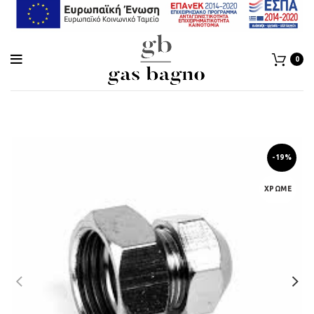
0
-19%
ΧΡΩΜΕ