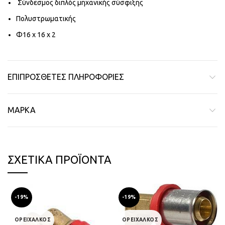
Σύνδεσμος διπλός μηχανικής σύσφιξης
Πολυστρωματικής
Φ16 x 16 x 2
ΕΠΙΠΡΌΣΘΕΤΕΣ ΠΛΗΡΟΦΟΡΊΕΣ
ΜΆΡΚΑ
ΣΧΕΤΙΚΆ ΠΡΟΪΌΝΤΑ
-19%
-19%
ΟΡΕΙΧΑΛΚΟΣ
ΟΡΕΙΧΑΛΚΟΣ