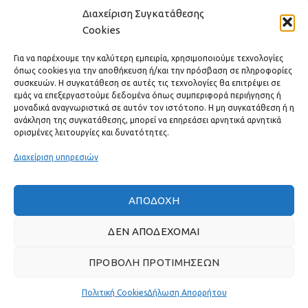
Διαχείριση Συγκατάθεσης
ΓΡΉΓΟΡΟ ΜΕΝΟΎ
Cookies
Για να παρέχουμε την καλύτερη εμπειρία, χρησιμοποιούμε τεχνολογίες
όπως cookies για την αποθήκευση ή/και την πρόσβαση σε πληροφορίες
συσκευών. Η συγκατάθεση σε αυτές τις τεχνολογίες θα επιτρέψει σε
εμάς να επεξεργαστούμε δεδομένα όπως συμπεριφορά περιήγησης ή
μοναδικά αναγνωριστικά σε αυτόν τον ιστότοπο. Η μη συγκατάθεση ή η
ανάκληση της συγκατάθεσης, μπορεί να επηρεάσει αρνητικά αρνητικά
ορισμένες λειτουργίες και δυνατότητες.
Διαχείριση υπηρεσιών
ΑΠΟΔΟΧΉ
Πραγματικές κριτικές πελατών
ΔΕΝ ΑΠΟΔΈΧΟΜΑΙ
ΠΡΟΒΟΛΉ ΠΡΟΤΙΜΉΣΕΩΝ
GAS & BAGNO
2022 ΔΗΜΙΟΥΡΓΗΘΗΚΕ ΑΠΟ ΤΗΝ
THE PLAN P
- ΣΧΕΔΙΑΣΗ
ΚΑΙ ΑΝΑΠΤΥΞΗ ΙΣΤΟΣΕΛΙΔΩΝ.
Πολιτική Cookies
Δήλωση Απορρήτου