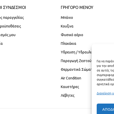
Ι ΣΥΝΔΕΣΜΟΙ
ΓΡΉΓΟΡΟ ΜΕΝΟΎ
ς παραγγελίας
Μπάνιο
Προϋποθέσεις
Κουζινα
ασμός μου
Φυσικό αέριο
ία
Πλακάκια
Υδρευση / Υδραυλικά
Παραγωγή Ζεστού Νερού Χρήση
Για να παρέ
για την απ
Θερμαντικά Σώματα
σε αυτές τι
συμπεριφορ
Air Condition
συγκατάθεση
αρνητικά ορ
Καυστήρες
Διαχείριση 
Λέβητες
ΑΠΟΔ