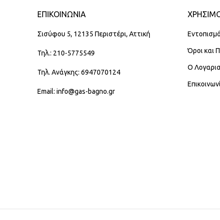
ΕΠΙΚΟΙΝΩΝΊΑ
ΧΡΗΣΙΜΟ
Σισύφου 5, 12135 Περιστέρι, Αττική
Εντοπισμό
Όροι και 
Τηλ.: 210-5775549
Ο Λογαρι
Τηλ. Ανάγκης: 6947070124
Επικοινων
Email: info@gas-bagno.gr