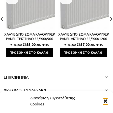
ΧΑΛΥΒΔΙΝΟ ΣΩΜΑ ΚΑΛΟΡΙΦΕΡ
ΧΑΛΥΒΔΙΝΟ ΣΩΜΑ ΚΑΛΟΡΙΦΕΡ
PANEL ΤΡΙΣΤΗΛΟ 33/900/900
PANEL ΔΙΣΤΗΛΟ 22/900/1200
SPLENDID 3613Kcal/h
SPLENDID 3405Kcal/h
€
155,00
€
157,00
€
180,00
€
180,00
συν ΦΠΑ
συν ΦΠΑ
ΠΡΟΣΘΉΚΗ ΣΤΟ ΚΑΛΆΘΙ
ΠΡΟΣΘΉΚΗ ΣΤΟ ΚΑΛΆΘΙ
ΕΠΙΚΟΙΝΩΝΊΑ
ΧΡΗΣΙΜΟΙ ΣΥΝΔΕΣΜΟΙ
Διαχείριση Συγκατάθεσης
ΓΡΉΓΟΡΟ ΜΕΝΟΎ
Cookies