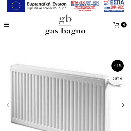
0
-11%
10 ΕΤΗ