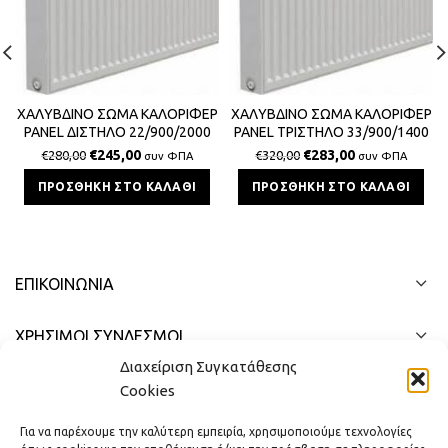
ΧΑΛΥΒΔΙΝΟ ΣΩΜΑ ΚΑΛΟΡΙΦΕΡ
ΧΑΛΥΒΔΙΝΟ ΣΩΜΑ ΚΑΛΟΡΙΦΕΡ
PANEL ΔΙΣΤΗΛΟ 22/900/2000
PANEL ΤΡΙΣΤΗΛΟ 33/900/1400
SPLENDID 5675Kcal/h
SPLENDID 5619Kcal/h
€
245,00
€
283,00
€
280,00
€
320,00
συν ΦΠΑ
συν ΦΠΑ
ΠΡΟΣΘΉΚΗ ΣΤΟ ΚΑΛΆΘΙ
ΠΡΟΣΘΉΚΗ ΣΤΟ ΚΑΛΆΘΙ
ΕΠΙΚΟΙΝΩΝΊΑ
ΧΡΗΣΙΜΟΙ ΣΥΝΔΕΣΜΟΙ
Διαχείριση Συγκατάθεσης
ΓΡΉΓΟΡΟ ΜΕΝΟΎ
Cookies
Για να παρέχουμε την καλύτερη εμπειρία, χρησιμοποιούμε τεχνολογίες