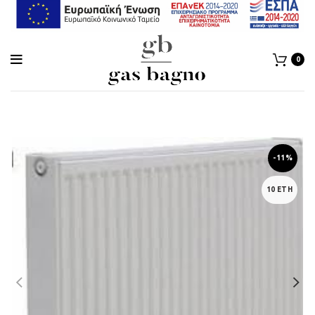
0
-11%
10 ΕΤΗ