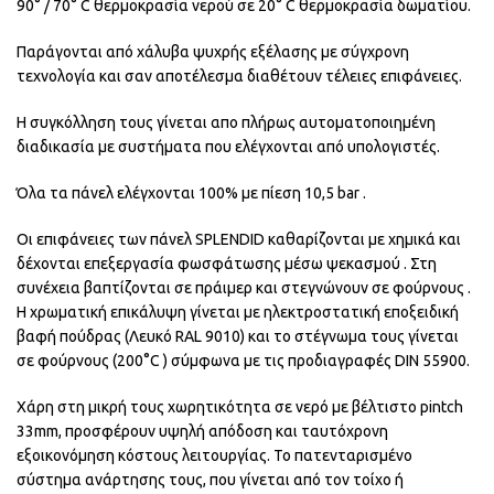
90° / 70° C θερμοκρασία νερού σε 20° C θερμοκρασία δωματίου.
Παράγονται από χάλυβα ψυχρής εξέλασης με σύγχρονη
τεχνολογία και σαν αποτέλεσμα διαθέτουν τέλειες επιφάνειες.
Η συγκόλληση τους γίνεται απο πλήρως αυτοματοποιημένη
διαδικασία με συστήματα που ελέγχονται από υπολογιστές.
Όλα τα πάνελ ελέγχονται 100% με πίεση 10,5 bar .
Οι επιφάνειες των πάνελ SPLENDID καθαρίζονται με χημικά και
δέχονται επεξεργασία φωσφάτωσης μέσω ψεκασμού . Στη
συνέχεια βαπτίζονται σε πράιμερ και στεγνώνουν σε φούρνους .
Η χρωματική επικάλυψη γίνεται με ηλεκτροστατική εποξειδική
βαφή πούδρας (Λευκό RAL 9010) και το στέγνωμα τους γίνεται
σε φούρνους (200°C ) σύμφωνα με τις προδιαγραφές DIN 55900.
Χάρη στη μικρή τους χωρητικότητα σε νερό με βέλτιστο pintch
33mm, προσφέρουν υψηλή απόδοση και ταυτόχρονη
εξοικονόμηση κόστους λειτουργίας. Το πατενταρισμένο
σύστημα ανάρτησης τους, που γίνεται από τον τοίχο ή