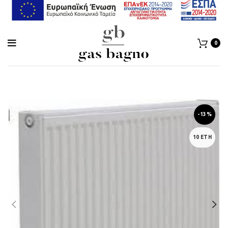
0
-13%
10 ΕΤΗ