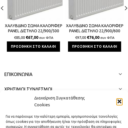
ΧΑΛΥΒΔΙΝΟ ΣΩΜΑ ΚΑΛΟΡΙΦΕΡ
ΧΑΛΥΒΔΙΝΟ ΣΩΜΑ ΚΑΛΟΡΙΦΕΡ
PANEL ΔΙΣΤΗΛΟ 22/900/500
PANEL ΔΙΣΤΗΛΟ 22/900/600
SPLENDID 1419Kcal/h
SPLENDID 1703Kcal/h
€
67,00
€
76,00
€
85,00
€
97,00
συν ΦΠΑ
συν ΦΠΑ
ΠΡΟΣΘΉΚΗ ΣΤΟ ΚΑΛΆΘΙ
ΠΡΟΣΘΉΚΗ ΣΤΟ ΚΑΛΆΘΙ
ΕΠΙΚΟΙΝΩΝΊΑ
ΧΡΗΣΙΜΟΙ ΣΥΝΔΕΣΜΟΙ
Διαχείριση Συγκατάθεσης
ΓΡΉΓΟΡΟ ΜΕΝΟΎ
Cookies
Για να παρέχουμε την καλύτερη εμπειρία, χρησιμοποιούμε τεχνολογίες
όπως cookies για την αποθήκευση ή/και την πρόσβαση σε πληροφορίες
συσκευών. Η συγκατάθεση σε αυτές τις τεχνολογίες θα επιτρέψει σε