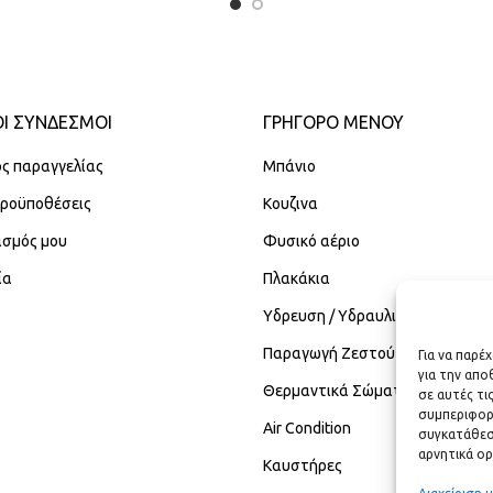
Ι ΣΥΝΔΕΣΜΟΙ
ΓΡΉΓΟΡΟ ΜΕΝΟΎ
ς παραγγελίας
Μπάνιο
Προϋποθέσεις
Κουζινα
ασμός μου
Φυσικό αέριο
ία
Πλακάκια
Υδρευση / Υδραυλικά
Παραγωγή Ζεστού Νερού Χρήση
Για να παρέ
για την απ
Θερμαντικά Σώματα
σε αυτές τι
συμπεριφορ
Air Condition
συγκατάθεση
αρνητικά ορ
Καυστήρες