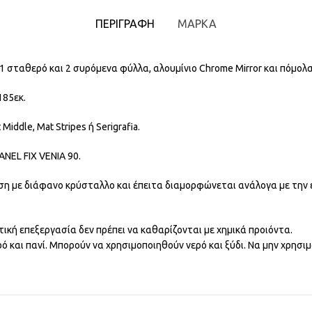
ΠΕΡΙΓΡΑΦΉ
ΜΆΡΚΑ
 σταθερό και 2 συρόμενα φύλλα, αλουμίνιο Chrome Mirror και πόμολα
185εκ.
ddle, Mat Stripes ή Serigrafia.
ANEL FIX VENIA 90
.
ση με διάφανο κρύσταλλο και έπειτα διαμορφώνεται ανάλογα με την 
κή επεξεργασία δεν πρέπει να καθαρίζονται με χημικά προιόντα.
ρό και πανί. Μπορούν να χρησιμοποιηθούν νερό και ξύδι. Να μην χρησ