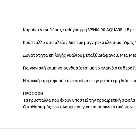
Καμπίνα ντουζιέρας ευθύγραμμη VENIA 90 AQUARELLE με 1
Κρύσταλλο ασφαλείας 5mm με μαγνητικό κλείσιμο. Υψος 
Δυνατότητα επιλογής γυαλιού μεταξύ Διάφανου, Mat, Mat Mi
Για γωνιακή καμπίνα συνδυάζεται με το πλαϊνό σταθερό
P
Η αρχική τιμή αφορά την καμπίνα στην μικρότερη διάστα
ΠΡΟΣΟΧΗ
Τα κρύσταλλα που έχουν υποστεί την προαιρετική αφαλατι
Ο καθαρισμός του αλουμινίου γίνεται αποκλειστικά με νε