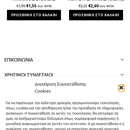
ΠΟΛΥΣΤΡΩΜΑΤΙΚΗΣ 16x16x2
€
1,55
€
2,60
€
1,90
€
3,25
συν ΦΠΑ
συν ΦΠΑ
BS
ΠΡΟΣΘΉΚΗ ΣΤΟ ΚΑΛΆΘΙ
ΠΡΟΣΘΉΚΗ ΣΤΟ ΚΑΛΆΘΙ
ΕΠΙΚΟΙΝΩΝΊΑ
ΧΡΗΣΙΜΟΙ ΣΥΝΔΕΣΜΟΙ
Διαχείριση Συγκατάθεσης
ΓΡΉΓΟΡΟ ΜΕΝΟΎ
Cookies
Για να παρέχουμε την καλύτερη εμπειρία, χρησιμοποιούμε τεχνολογίες
όπως cookies για την αποθήκευση ή/και την πρόσβαση σε πληροφορίες
συσκευών. Η συγκατάθεση σε αυτές τις τεχνολογίες θα επιτρέψει σε
εμάς να επεξεργαστούμε δεδομένα όπως συμπεριφορά περιήγησης ή
μοναδικά αναγνωριστικά σε αυτόν τον ιστότοπο. Η μη συγκατάθεση ή η
ανάκληση της συγκατάθεσης, μπορεί να επηρεάσει αρνητικά αρνητικά