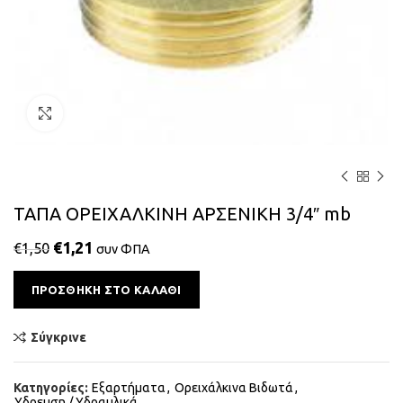
Κάντε κλικ για μεγέθυνση
ΤΑΠΑ ΟΡΕΙΧΑΛΚΙΝΗ ΑΡΣΕΝΙΚΗ 3/4″ mb
€
1,21
€
1,50
συν ΦΠΑ
Alternative:
ΠΡΟΣΘΉΚΗ ΣΤΟ ΚΑΛΆΘΙ
Σύγκρινε
Κατηγορίες:
Εξαρτήματα
,
Ορειχάλκινα Βιδωτά
,
Υδρευση / Υδραυλικά