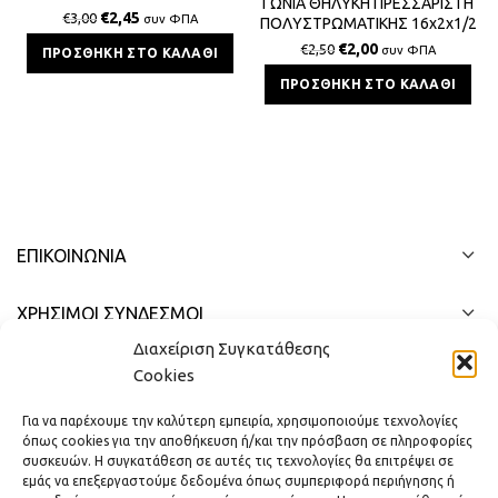
ΓΩΝΙΑ ΘΗΛΥΚΗ ΠΡΕΣΣΑΡΙΣΤΗ
16x2x1/2 BS
€
2,45
€
3,00
συν ΦΠΑ
ΠΟΛΥΣΤΡΩΜΑΤΙΚΗΣ 16x2x1/2
€
2,00
€
2,50
συν ΦΠΑ
ΠΡΟΣΘΉΚΗ ΣΤΟ ΚΑΛΆΘΙ
ΠΡΟΣΘΉΚΗ ΣΤΟ ΚΑΛΆΘΙ
ΕΠΙΚΟΙΝΩΝΊΑ
ΧΡΗΣΙΜΟΙ ΣΥΝΔΕΣΜΟΙ
Διαχείριση Συγκατάθεσης
ΓΡΉΓΟΡΟ ΜΕΝΟΎ
Cookies
Για να παρέχουμε την καλύτερη εμπειρία, χρησιμοποιούμε τεχνολογίες
όπως cookies για την αποθήκευση ή/και την πρόσβαση σε πληροφορίες
συσκευών. Η συγκατάθεση σε αυτές τις τεχνολογίες θα επιτρέψει σε
εμάς να επεξεργαστούμε δεδομένα όπως συμπεριφορά περιήγησης ή