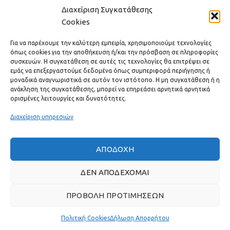
Διαχείριση Συγκατάθεσης
ΓΡΉΓΟΡΟ ΜΕΝΟΎ
Cookies
Για να παρέχουμε την καλύτερη εμπειρία, χρησιμοποιούμε τεχνολογίες
όπως cookies για την αποθήκευση ή/και την πρόσβαση σε πληροφορίες
συσκευών. Η συγκατάθεση σε αυτές τις τεχνολογίες θα επιτρέψει σε
εμάς να επεξεργαστούμε δεδομένα όπως συμπεριφορά περιήγησης ή
μοναδικά αναγνωριστικά σε αυτόν τον ιστότοπο. Η μη συγκατάθεση ή η
ανάκληση της συγκατάθεσης, μπορεί να επηρεάσει αρνητικά αρνητικά
ορισμένες λειτουργίες και δυνατότητες.
Διαχείριση υπηρεσιών
ΑΠΟΔΟΧΉ
Πραγματικές κριτικές πελατών
ΔΕΝ ΑΠΟΔΈΧΟΜΑΙ
ΠΡΟΒΟΛΉ ΠΡΟΤΙΜΉΣΕΩΝ
GAS & BAGNO
2022 ΔΗΜΙΟΥΡΓΗΘΗΚΕ ΑΠΟ ΤΗΝ
THE PLAN P
- ΣΧΕΔΙΑΣΗ
ΚΑΙ ΑΝΑΠΤΥΞΗ ΙΣΤΟΣΕΛΙΔΩΝ.
Πολιτική Cookies
Δήλωση Απορρήτου