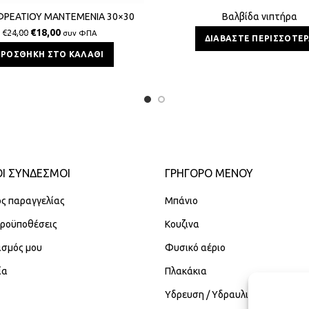
ΦΡΕΑΤΙΟΥ ΜΑΝΤΕΜΕΝΙΑ 30×30
Βαλβίδα νιπτήρα
€
18,00
€
24,00
συν ΦΠΑ
ΔΙΑΒΆΣΤΕ ΠΕΡΙΣΣΌΤΕ
ΠΡΟΣΘΉΚΗ ΣΤΟ ΚΑΛΆΘΙ
Ι ΣΥΝΔΕΣΜΟΙ
ΓΡΉΓΟΡΟ ΜΕΝΟΎ
ς παραγγελίας
Μπάνιο
Προϋποθέσεις
Κουζινα
ασμός μου
Φυσικό αέριο
ία
Πλακάκια
Υδρευση / Υδραυλικά