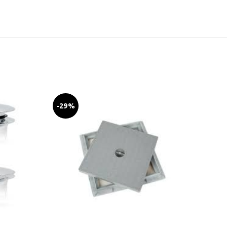
-29%
-20