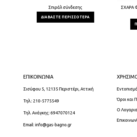
Σπιράλ σύνδεσης
ΣΧΑΡΑ 
ΔΙΑΒΆΣΤΕ ΠΕΡΙΣΣΌΤΕΡΑ
ΕΠΙΚΟΙΝΩΝΊΑ
ΧΡΗΣΙΜΟ
Σισύφου 5, 12135 Περιστέρι, Αττική
Εντοπισμό
Όροι και 
Τηλ.: 210-5775549
Ο Λογαρι
Τηλ. Ανάγκης: 6947070124
Επικοινων
Email: info@gas-bagno.gr