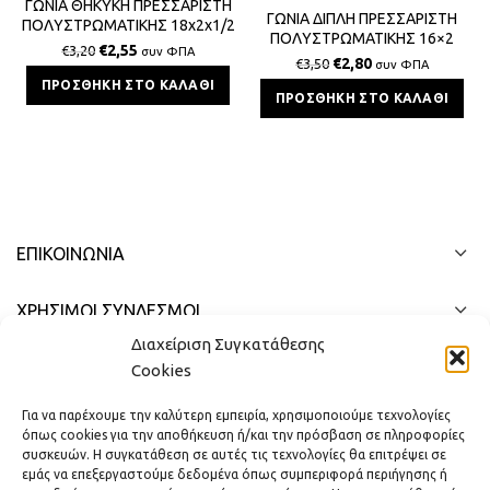
ΓΩΝΙΑ ΘΗΚΥΚΗ ΠΡΕΣΣΑΡΙΣΤΗ
ΓΩΝΙΑ ΔΙΠΛΗ ΠΡΕΣΣΑΡΙΣΤΗ
ΠΟΛΥΣΤΡΩΜΑΤΙΚΗΣ 18x2x1/2
ΠΟΛΥΣΤΡΩΜΑΤΙΚΗΣ 16×2
€
2,55
€
3,20
συν ΦΠΑ
€
2,80
€
3,50
συν ΦΠΑ
ΠΡΟΣΘΉΚΗ ΣΤΟ ΚΑΛΆΘΙ
ΠΡΟΣΘΉΚΗ ΣΤΟ ΚΑΛΆΘΙ
ΕΠΙΚΟΙΝΩΝΊΑ
ΧΡΗΣΙΜΟΙ ΣΥΝΔΕΣΜΟΙ
Διαχείριση Συγκατάθεσης
ΓΡΉΓΟΡΟ ΜΕΝΟΎ
Cookies
Για να παρέχουμε την καλύτερη εμπειρία, χρησιμοποιούμε τεχνολογίες
όπως cookies για την αποθήκευση ή/και την πρόσβαση σε πληροφορίες
συσκευών. Η συγκατάθεση σε αυτές τις τεχνολογίες θα επιτρέψει σε
εμάς να επεξεργαστούμε δεδομένα όπως συμπεριφορά περιήγησης ή