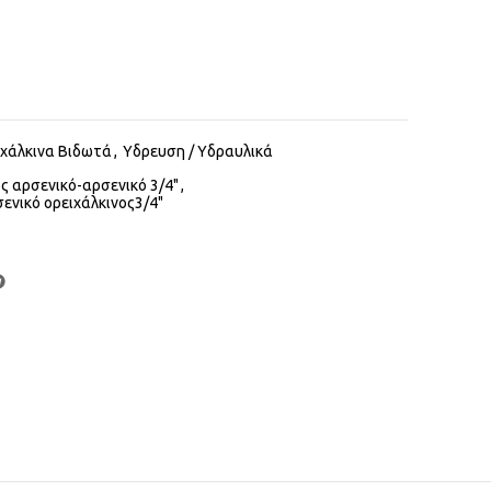
Alternative:
χάλκινα Βιδωτά
,
Υδρευση / Υδραυλικά
 αρσενικό-αρσενικό 3/4"
,
νικό ορειχάλκινος3/4"