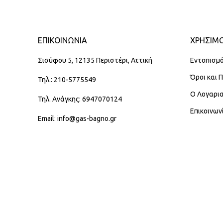
ΕΠΙΚΟΙΝΩΝΊΑ
ΧΡΗΣΙΜΟ
Σισύφου 5, 12135 Περιστέρι, Αττική
Εντοπισμό
Όροι και 
Τηλ.: 210-5775549
Ο Λογαρι
Τηλ. Ανάγκης: 6947070124
Επικοινων
Email: info@gas-bagno.gr