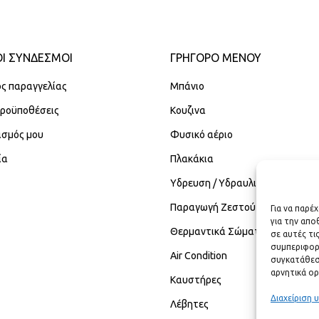
Ι ΣΥΝΔΕΣΜΟΙ
ΓΡΉΓΟΡΟ ΜΕΝΟΎ
ς παραγγελίας
Μπάνιο
Προϋποθέσεις
Κουζινα
ασμός μου
Φυσικό αέριο
ία
Πλακάκια
Υδρευση / Υδραυλικά
Παραγωγή Ζεστού Νερού Χρήση
Για να παρέ
για την απ
Θερμαντικά Σώματα
σε αυτές τι
συμπεριφορ
Air Condition
συγκατάθεση
αρνητικά ορ
Καυστήρες
Διαχείριση 
Λέβητες