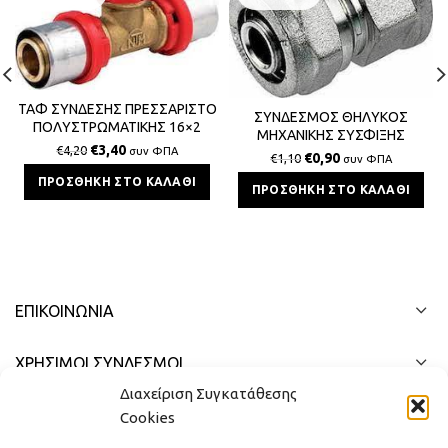
ΤΑΦ ΣΥΝΔΕΣΗΣ ΠΡΕΣΣΑΡΙΣΤΟ
ΣΥΝΔΕΣΜΟΣ ΘΗΛΥΚΟΣ
ΠΟΛΥΣΤΡΩΜΑΤΙΚΗΣ 16×2
ΜΗΧΑΝΙΚΗΣ ΣΥΣΦΙΞΗΣ
€
3,40
€
4,20
συν ΦΠΑ
ΠΟΛΥΣΤΡΩΜΑΤΙΚΗΣ 16x2x1/2
€
0,90
€
1,10
συν ΦΠΑ
BS
ΠΡΟΣΘΉΚΗ ΣΤΟ ΚΑΛΆΘΙ
ΠΡΟΣΘΉΚΗ ΣΤΟ ΚΑΛΆΘΙ
ΕΠΙΚΟΙΝΩΝΊΑ
ΧΡΗΣΙΜΟΙ ΣΥΝΔΕΣΜΟΙ
Διαχείριση Συγκατάθεσης
ΓΡΉΓΟΡΟ ΜΕΝΟΎ
Cookies