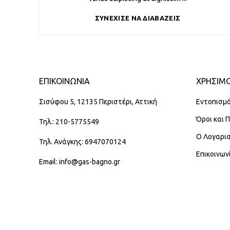
ΣΥΝΈΧΙΣΕ ΝΑ ΔΙΑΒΆΖΕΙΣ
ΕΠΙΚΟΙΝΩΝΊΑ
ΧΡΗΣΙΜΟ
Σισύφου 5, 12135 Περιστέρι, Αττική
Εντοπισμό
Όροι και 
Τηλ.: 210-5775549
Ο Λογαρι
Τηλ. Ανάγκης: 6947070124
Επικοινων
Email: info@gas-bagno.gr