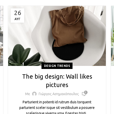
26
ΑΥΓ
DESIGN TRENDS
The big design: Wall likes
pictures
0
Με
Γιώργος Ασημακόπουλος
Parturient in potenti id rutrum duis torquent
parturient sceler isque sit vestibulum a posuere
scelerisque viverra urna. Egestas tristi...