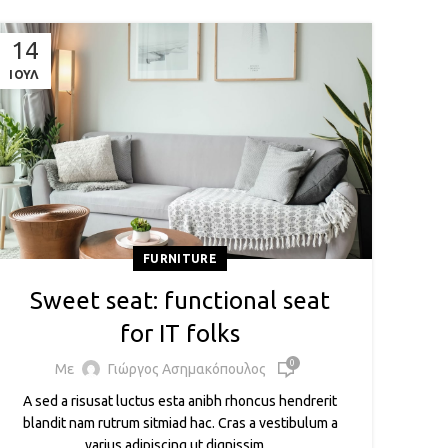
14
ΙΟΎΛ
FURNITURE
Sweet seat: functional seat
for IT folks
0
Με
Γιώργος Ασημακόπουλος
A sed a risusat luctus esta anibh rhoncus hendrerit
blandit nam rutrum sitmiad hac. Cras a vestibulum a
varius adipiscing ut dignissim ...