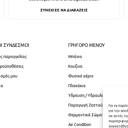
ΣΥΝΈΧΙΣΕ ΝΑ ΔΙΑΒΆΖΕΙΣ
Ι ΣΥΝΔΕΣΜΟΙ
ΓΡΉΓΟΡΟ ΜΕΝΟΎ
ς παραγγελίας
Μπάνιο
Προϋποθέσεις
Κουζινα
ασμός μου
Φυσικό αέριο
ία
Πλακάκια
Υδρευση / Υδραυλικά
Παραγωγή Ζεστού Νερού Χρήση
Για να παρέ
για την απ
Θερμαντικά Σώματα
σε αυτές τι
συμπεριφορ
Air Condition
συγκατάθεση