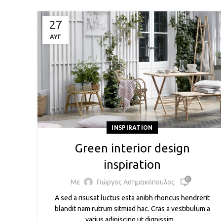
27
ΑΥΓ
INSPIRATION
Green interior design
inspiration
0
Με
Γιώργος Ασημακόπουλος
A sed a risusat luctus esta anibh rhoncus hendrerit
blandit nam rutrum sitmiad hac. Cras a vestibulum a
varius adipiscing ut dignissim ...