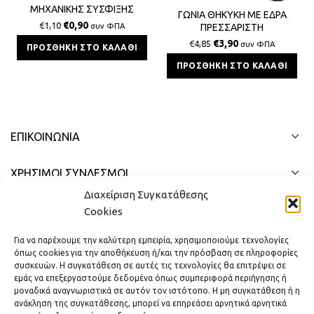
ΜΗΧΑΝΙΚΗΣ ΣΥΣΦΙΞΗΣ
ΓΩΝΙΑ ΘΗΚΥΚΗ ΜΕ ΕΔΡΑ
ΠΟΛΥΣΤΡΩΜΑΤΙΚΗΣ 16x2x1/2
€
0,90
€
1,10
συν ΦΠΑ
ΠΡΕΣΣΑΡΙΣΤΗ
BS
ΠΟΛΥΣΤΡΩΜΑΤΙΚΗΣ 18x2x1/2
€
3,90
€
4,85
συν ΦΠΑ
ΠΡΟΣΘΉΚΗ ΣΤΟ ΚΑΛΆΘΙ
ΠΡΟΣΘΉΚΗ ΣΤΟ ΚΑΛΆΘΙ
ΕΠΙΚΟΙΝΩΝΊΑ
ΧΡΗΣΙΜΟΙ ΣΥΝΔΕΣΜΟΙ
Διαχείριση Συγκατάθεσης
ΓΡΉΓΟΡΟ ΜΕΝΟΎ
Cookies
Για να παρέχουμε την καλύτερη εμπειρία, χρησιμοποιούμε τεχνολογίες
όπως cookies για την αποθήκευση ή/και την πρόσβαση σε πληροφορίες
συσκευών. Η συγκατάθεση σε αυτές τις τεχνολογίες θα επιτρέψει σε
εμάς να επεξεργαστούμε δεδομένα όπως συμπεριφορά περιήγησης ή
μοναδικά αναγνωριστικά σε αυτόν τον ιστότοπο. Η μη συγκατάθεση ή η
ανάκληση της συγκατάθεσης, μπορεί να επηρεάσει αρνητικά αρνητικά