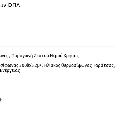
συν ΦΠΑ
Alternative:
ωνες
,
Παραγωγή Ζεστού Νερού Χρήσης
σίφωνας 300lt/5.2μ²
,
Ηλιακός θερμοσίφωνας Ταράτσας
,
Ενέργειας