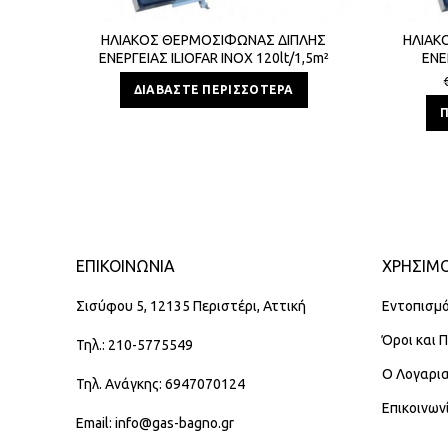
ΗΛΙΑΚΟΣ ΘΕΡΜΟΣΙΦΩΝΑΣ ΔΙΠΛΗΣ
ΗΛΙΑΚ
ΕΝΕΡΓΕΙΑΣ ILIOFAR INOX 120lt/1,5m²
ΕΝΕ
ΔΙΑΒΆΣΤΕ ΠΕΡΙΣΣΌΤΕΡΑ
ΕΠΙΚΟΙΝΩΝΊΑ
ΧΡΗΣΙΜΟ
Σισύφου 5, 12135 Περιστέρι, Αττική
Εντοπισμό
Όροι και 
Τηλ.: 210-5775549
Ο Λογαρι
Τηλ. Ανάγκης: 6947070124
Επικοινων
Email: info@gas-bagno.gr