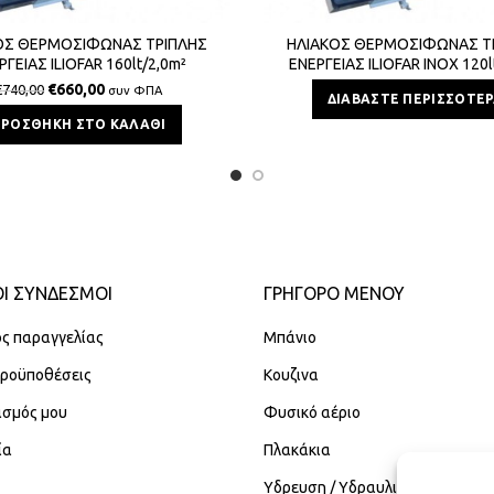
ΟΣ ΘΕΡΜΟΣΙΦΩΝΑΣ ΤΡΙΠΛΗΣ
ΗΛΙΑΚΟΣ ΘΕΡΜΟΣΙΦΩΝΑΣ Τ
ΡΓΕΙΑΣ ILIOFAR 160lt/2,0m²
ΕΝΕΡΓΕΙΑΣ ILIOFAR INOX 120l
€
660,00
€
740,00
συν ΦΠΑ
ΔΙΑΒΆΣΤΕ ΠΕΡΙΣΣΌΤΕ
ΠΡΟΣΘΉΚΗ ΣΤΟ ΚΑΛΆΘΙ
Ι ΣΥΝΔΕΣΜΟΙ
ΓΡΉΓΟΡΟ ΜΕΝΟΎ
ς παραγγελίας
Μπάνιο
Προϋποθέσεις
Κουζινα
ασμός μου
Φυσικό αέριο
ία
Πλακάκια
Υδρευση / Υδραυλικά