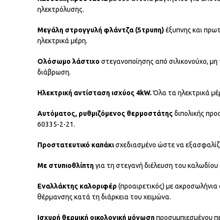
ηλεκτρόλυσης.
Μεγάλη στρογγυλή φλάντζα (5τρυπη)
έξυπνης και πρωτ
ηλεκτρικά μέρη.
Ολόσωμο λάστιχο
στεγανοποίησης από σιλικονούχο, μη 
διάβρωση.
Ηλεκτρική αντίσταση ισχύος 4kW.
Όλα τα ηλεκτρικά μέ
Αυτόματος, ρυθμιζόμενος θερμοστάτης
διπολικής προ
60335-2-21.
Προστατευτικό καπάκι
σχεδιασμένο ώστε να εξασφαλίζε
Με στυπιοθλίπτη
για τη στεγανή διέλευση του καλωδίου
Εναλλάκτης καλοριφέρ
(προαιρετικός) με ακροσωλήνια
θέρμανσης κατά τη διάρκεια του χειμώνα.
Ισχυρή θερμική οικολογική μόνωση
προσυμπιεσμένου πε