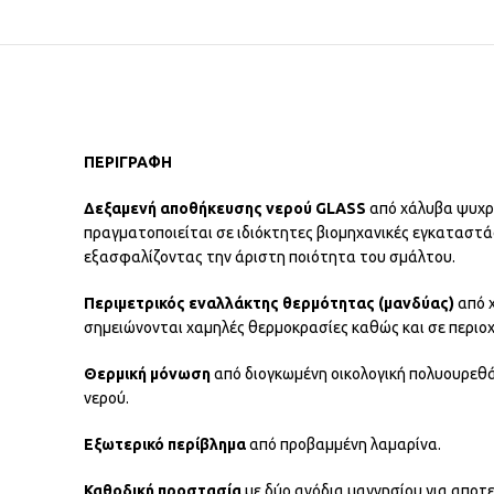
ΠΕΡΙΓΡΑΦΗ
Δεξαμενή αποθήκευσης νερού GLASS
από χάλυβα ψυχρή
πραγματοποιείται σε ιδιόκτητες βιομηχανικές εγκαταστά
εξασφαλίζοντας την άριστη ποιότητα του σμάλτου.
Περιμετρικός εναλλάκτης θερμότητας (μανδύας)
από χ
σημειώνονται χαμηλές θερμοκρασίες καθώς και σε περιο
Θερμική μόνωση
από διογκωμένη οικολογική πολυουρεθά
νερού.
Εξωτερικό περίβλημα
από προβαμμένη λαμαρίνα.
Καθοδική προστασία
με δύο ανόδια μαγνησίου για αποτ