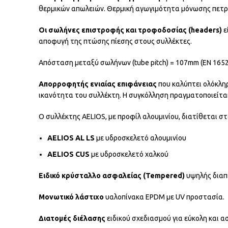
θερμικών απωλειών. Θερμική αγωγιμότητα μόνωσης πετρο
Οι σωλήνες επιστροφής και τροφοδοσίας (headers)
ε
αποφυγή της πτώσης πίεσης στους συλλέκτες.
Απόσταση μεταξύ σωλήνων (tube pitch) = 107mm (EN 1652
Απορροφητής ενιαίας επιφάνειας
που καλύπτει ολόκλη
ικανότητα του συλλέκτη. Η συγκόλληση πραγματοποιείτα
Ο συλλέκτης AELIOS, με προφίλ αλουμινίου, διατίθεται στ
AELIOS AL LS
με υδροσκελετό αλουμινίου
AELIOS CUS
με υδροσκελετό χαλκού
Ειδικό κρύσταλλο ασφαλείας (Tempered)
υψηλής διαπε
Μονωτικό λάστιχο
υαλοπίνακα EPDM με UV προστασία.
Διατομές διέλασης
ειδικού σχεδιασμού για εύκολη και 