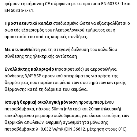
φέρουν τη σήμανση CE σύμφωνα με τα πρότυπα ΕΝ 60335-1 και
ΕΝ 60335-2-21.
Προστατευτικό καπάκι
σχεδιασμένο ώστε να εξασφαλίζεται ο
σωστός εξαερισμός του ηλεκτρολογικού τμήματος και η
προστασία του από τις καιρικές συνθήκες.
Με στυπιοθλίπτη
για τη στεγανή διέλευση του καλωδίου
σύνδεσης της ηλεκτρικής αντίσταση
Εναλλάκτης καλοριφέρ
(προαιρετικός) με ακροσωλήνια
σύνδεσης 3/4″ BSP αρσενικού σπειρώματος για χρήση της
θερμότητας που παρέχεται μέσω των συστημάτων κεντρικής
θέρμανσης κατά τη διάρκεια του χειμώνα.
Ισχυρή θερμική οικολογική μόνωση
προσυμπιεσμένου
πετροβάμβακα, πάχους 50mm (πλάτης) και 20mm (πλευρική)
επικαλυμμένου με μαύρο υαλοΰφασμα, για ελαχιστοποίηση των
θερμικών απωλειών. Θερμική αγωγιμότητα μόνωσης
πετροβάμβακα: λ=0,032 W/mK (DIN 56612, μέτρηση στους 0°C).