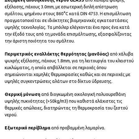
εξέλασης, πάχους 3.0mm, με εσωτερική διπλή επίστρωση
σμάλτου, ψημένου στους 860°C κατά DIN 4753. Η επισμάλτωση
πραγματοποιείται σε ιδιόκτητες βιομηχανικές εγκαταστάσεις
υψηλής τεχνολογίας. Τα μπόιλερ ελέγχονται ένα προς ένα κατά
την έξοδό τους από τη μονάδα επισμάλτωσης, εξασφαλίζοντας
την άριστη ποιότητα του σμάλτου.
Περιμετρικός εναλλάκτης θερμότητας (μανδύας)
από χάλυβα
ψυχρής εξέλασης, πάχους 1.8mm, για τη λειτουργία του κλειστού
κυκλώματος, η οποία επιβάλλεται σε περιοχές όπου
σημειώνονται χαμηλές θερμοκρασίες καθώς και σε περιοχές με
υψηλές συγκεντρώσεις αλάτων στο δίκτυο ύδρευσης.
Θερμική μόνωση
από διογκωμένη οικολογική πολυουρεθάνη
υψηλής πυκνότητας (>50kg/m3) που καθιστά ελάχιστες τις
θερμικές απώλειες, διατηρώντας τη θερμοκρασία του ζεστού
νερού.
Εξωτερικό περίβλημα
από προβαμμένη λαμαρίνα.