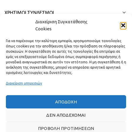
ΧΡΗΣΙΜΟΙ ΣΥΝΔΕΣΜΟΙ
Διαχείριση Συγκατάθεσης
ΓΡΉΓΟΡΟ ΜΕΝΟΎ
Cookies
Για να παρέχουμε την καλύτερη εμπειρία, χρησιμοποιούμε τεχνολογίες
όπως cookies για την αποθήκευση ή/και την πρόσβαση σε πληροφορίες
συσκευών. Η συγκατάθεση σε αυτές τις τεχνολογίες θα επιτρέψει σε
εμάς να επεξεργαστούμε δεδομένα όπως συμπεριφορά περιήγησης ή
μοναδικά αναγνωριστικά σε αυτόν τον ιστότοπο. Η μη συγκατάθεση ή η
ανάκληση της συγκατάθεσης, μπορεί να επηρεάσει αρνητικά αρνητικά
ορισμένες λειτουργίες και δυνατότητες.
Διαχείριση υπηρεσιών
ΑΠΟΔΟΧΉ
Πραγματικές κριτικές πελατών
ΔΕΝ ΑΠΟΔΈΧΟΜΑΙ
ΠΡΟΒΟΛΉ ΠΡΟΤΙΜΉΣΕΩΝ
GAS & BAGNO
2022 ΔΗΜΙΟΥΡΓΗΘΗΚΕ ΑΠΟ ΤΗΝ
THE PLAN P
- ΣΧΕΔΙΑΣΗ