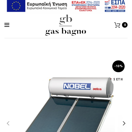
0
-10%
5 ΕΤΗ