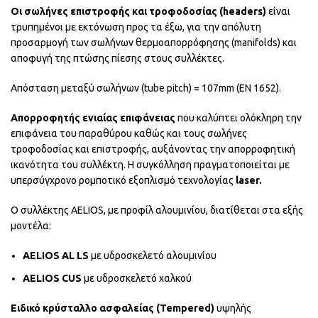
Οι σωλήνες επιστροφής και τροφοδοσίας (headers)
είναι
τρυπημένοι με εκτόνωση προς τα έξω, για την απόλυτη
προσαρμογή των σωλήνων θερμοαπορρόφησης (manifolds) και
αποφυγή της πτώσης πίεσης στους συλλέκτες.
Απόσταση μεταξύ σωλήνων (tube pitch) = 107mm (EN 1652).
Απορροφητής ενιαίας επιφάνειας
που καλύπτει ολόκληρη την
επιφάνεια του παραθύρου καθώς και τους σωλήνες
τροφοδοσίας και επιστροφής, αυξάνοντας την απορροφητική
ικανότητα του συλλέκτη. Η συγκόλληση πραγματοποιείται με
υπερσύγχρονο ρομποτικό εξοπλισμό τεχνολογίας
laser.
Ο συλλέκτης AELIOS, με προφίλ αλουμινίου, διατίθεται στα εξής
μοντέλα:
AELIOS AL LS
με υδροσκελετό αλουμινίου
AELIOS CUS
με υδροσκελετό χαλκού
Ειδικό κρύσταλλο ασφαλείας (Tempered)
υψηλής