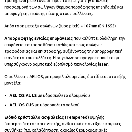
τρυπημένοι με εκτόνωση προς τα έξω, για την απόλυτη
προσαρμογή των σωλήνων θερμοαπορρόφησης (manifolds) και
αποφυγή της πτώσης πίεσης στους συλλέκτες.
Απόσταση μεταξύ σωλήνων (tube pitch) = 107mm (EN 1652).
Απορροφητής ενιαίας επιφάνειας
που καλύπτει ολόκληρη την
επιφάνεια του παραθύρου καθώς και τους σωλήνες
τροφοδοσίας και επιστροφής, αυξάνοντας την απορροφητική
ικανότητα του συλλέκτη. Η συγκόλληση πραγματοποιείται με
υπερσύγχρονο ρομποτικό εξοπλισμό τεχνολογίας
laser.
Ο συλλέκτης AELIOS, με προφίλ αλουμινίου, διατίθεται στα εξής
μοντέλα:
AELIOS AL LS
με υδροσκελετό αλουμινίου
AELIOS CUS
με υδροσκελετό χαλκού
Ειδικό κρύσταλλο ασφαλείας (Tempered)
υψηλής
διαπερατότητας και αντοχής, ανθεκτικό σε αντίξοες καιρικές
συνθήκες (π.χ. χαλαζόπτωση, ακραίες θερμοκρασιακές