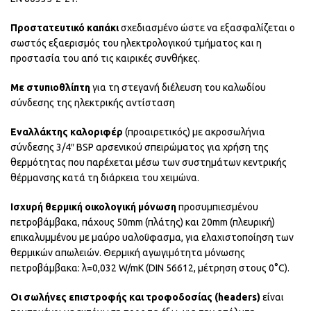
Προστατευτικό καπάκι
σχεδιασμένο ώστε να εξασφαλίζεται ο
σωστός εξαερισμός του ηλεκτρολογικού τμήματος και η
προστασία του από τις καιρικές συνθήκες.
Με στυπιοθλίπτη
για τη στεγανή διέλευση του καλωδίου
σύνδεσης της ηλεκτρικής αντίσταση
Εναλλάκτης καλοριφέρ
(προαιρετικός) με ακροσωλήνια
σύνδεσης 3/4″ BSP αρσενικού σπειρώματος για χρήση της
θερμότητας που παρέχεται μέσω των συστημάτων κεντρικής
θέρμανσης κατά τη διάρκεια του χειμώνα.
Ισχυρή θερμική οικολογική μόνωση
προσυμπιεσμένου
πετροβάμβακα, πάχους 50mm (πλάτης) και 20mm (πλευρική)
επικαλυμμένου με μαύρο υαλοΰφασμα, για ελαχιστοποίηση των
θερμικών απωλειών. Θερμική αγωγιμότητα μόνωσης
πετροβάμβακα: λ=0,032 W/mK (DIN 56612, μέτρηση στους 0°C).
Οι σωλήνες επιστροφής και τροφοδοσίας (headers)
είναι