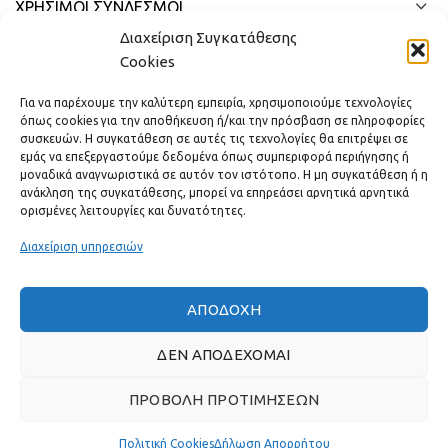
ΧΡΗΣΙΜΟΙ ΣΥΝΔΕΣΜΟΙ
Διαχείριση Συγκατάθεσης
ΓΡΉΓΟΡΟ ΜΕΝΟΎ
Cookies
Για να παρέχουμε την καλύτερη εμπειρία, χρησιμοποιούμε τεχνολογίες
όπως cookies για την αποθήκευση ή/και την πρόσβαση σε πληροφορίες
συσκευών. Η συγκατάθεση σε αυτές τις τεχνολογίες θα επιτρέψει σε
εμάς να επεξεργαστούμε δεδομένα όπως συμπεριφορά περιήγησης ή
μοναδικά αναγνωριστικά σε αυτόν τον ιστότοπο. Η μη συγκατάθεση ή η
ανάκληση της συγκατάθεσης, μπορεί να επηρεάσει αρνητικά αρνητικά
ορισμένες λειτουργίες και δυνατότητες.
Διαχείριση υπηρεσιών
ΑΠΟΔΟΧΉ
Πραγματικές κριτικές πελατών
ΔΕΝ ΑΠΟΔΈΧΟΜΑΙ
ΠΡΟΒΟΛΉ ΠΡΟΤΙΜΉΣΕΩΝ
GAS & BAGNO
2022 ΔΗΜΙΟΥΡΓΗΘΗΚΕ ΑΠΟ ΤΗΝ
THE PLAN P
- ΣΧΕΔΙΑΣΗ
ΚΑΙ ΑΝΑΠΤΥΞΗ ΙΣΤΟΣΕΛΙΔΩΝ.
Πολιτική Cookies
Δήλωση Απορρήτου