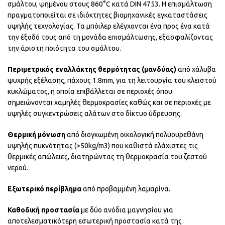
σμάλτου, ψημένου στους 860°C κατά DIN 4753. Η επισμάλτωση
πραγματοποιείται σε ιδιόκτητες βιομηχανικές εγκαταστάσεις
υψηλής τεχνολογίας. Τα μπόιλερ ελέγχονται ένα προς ένα κατά
την έξοδό τους από τη μονάδα επισμάλτωσης, εξασφαλίζοντας
την άριστη ποιότητα του σμάλτου.
Περιμετρικός εναλλάκτης θερμότητας (μανδύας)
από χάλυβα
ψυχρής εξέλασης, πάχους 1.8mm, για τη λειτουργία του κλειστού
κυκλώματος, η οποία επιβάλλεται σε περιοχές όπου
σημειώνονται χαμηλές θερμοκρασίες καθώς και σε περιοχές με
υψηλές συγκεντρώσεις αλάτων στο δίκτυο ύδρευσης.
Θερμική μόνωση
από διογκωμένη οικολογική πολυουρεθάνη
υψηλής πυκνότητας (>50kg/m3) που καθιστά ελάχιστες τις
θερμικές απώλειες, διατηρώντας τη θερμοκρασία του ζεστού
νερού.
Εξωτερικό περίβλημα
από προβαμμένη λαμαρίνα.
Καθοδική προστασία
με δύο ανόδια μαγνησίου για
αποτελεσματικότερη εσωτερική προστασία κατά της