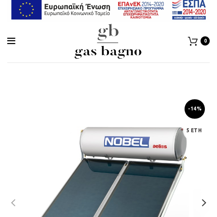
0
-14%
5 ΕΤΗ