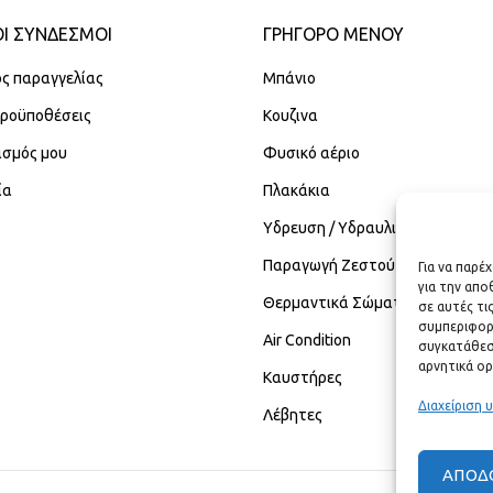
Ι ΣΥΝΔΕΣΜΟΙ
ΓΡΉΓΟΡΟ ΜΕΝΟΎ
ς παραγγελίας
Μπάνιο
Προϋποθέσεις
Κουζινα
ασμός μου
Φυσικό αέριο
ία
Πλακάκια
Υδρευση / Υδραυλικά
Παραγωγή Ζεστού Νερού Χρήση
Για να παρέ
για την απ
Θερμαντικά Σώματα
σε αυτές τι
συμπεριφορ
Air Condition
συγκατάθεση
αρνητικά ορ
Καυστήρες
Διαχείριση 
Λέβητες
ΑΠΟΔ