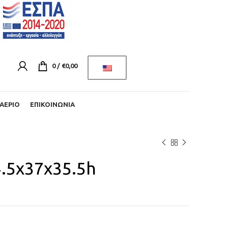
0
/
€
0,00
ΑΈΡΙΟ
ΕΠΙΚΟΙΝΩΝΊΑ
4.5x37x35.5h