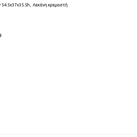
y 54.5x37x35.5h
,
Λεκάνη κρεμαστή