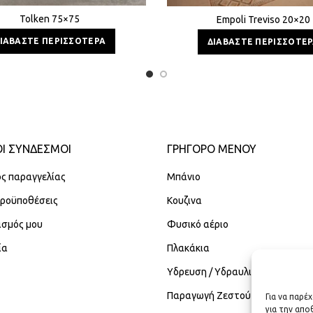
Tolken 75×75
Empoli Treviso 20×20
ΙΑΒΆΣΤΕ ΠΕΡΙΣΣΌΤΕΡΑ
ΔΙΑΒΆΣΤΕ ΠΕΡΙΣΣΌΤΕ
Ι ΣΥΝΔΕΣΜΟΙ
ΓΡΉΓΟΡΟ ΜΕΝΟΎ
ς παραγγελίας
Μπάνιο
Προϋποθέσεις
Κουζινα
ασμός μου
Φυσικό αέριο
ία
Πλακάκια
Υδρευση / Υδραυλικά
Παραγωγή Ζεστού Νερού Χρήση
Για να παρέ
για την απ