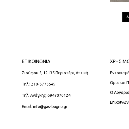
Δ
ΕΠΙΚΟΙΝΩΝΊΑ
ΧΡΗΣΙΜΟ
Σισύφου 5, 12135 Περιστέρι, Αττική
Εντοπισμό
Όροι και 
Τηλ.: 210-5775549
Ο Λογαρι
Τηλ. Ανάγκης: 6947070124
Επικοινων
Email: info@gas-bagno.gr