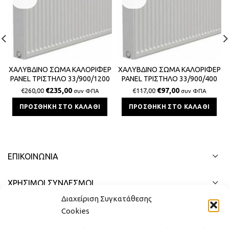
ΧΑΛΥΒΔΙΝΟ ΣΩΜΑ ΚΑΛΟΡΙΦΕΡ
ΧΑΛΥΒΔΙΝΟ ΣΩΜΑ ΚΑΛΟΡΙΦΕΡ
PANEL ΤΡΙΣΤΗΛΟ 33/900/1200
PANEL ΤΡΙΣΤΗΛΟ 33/900/400
SPLENDID 4816Kcal/h
SPLENDID 1606Kcal/h
€
235,00
€
97,00
€
260,00
€
117,00
συν ΦΠΑ
συν ΦΠΑ
ΠΡΟΣΘΉΚΗ ΣΤΟ ΚΑΛΆΘΙ
ΠΡΟΣΘΉΚΗ ΣΤΟ ΚΑΛΆΘΙ
ΕΠΙΚΟΙΝΩΝΊΑ
ΧΡΗΣΙΜΟΙ ΣΥΝΔΕΣΜΟΙ
Διαχείριση Συγκατάθεσης
ΓΡΉΓΟΡΟ ΜΕΝΟΎ
Cookies