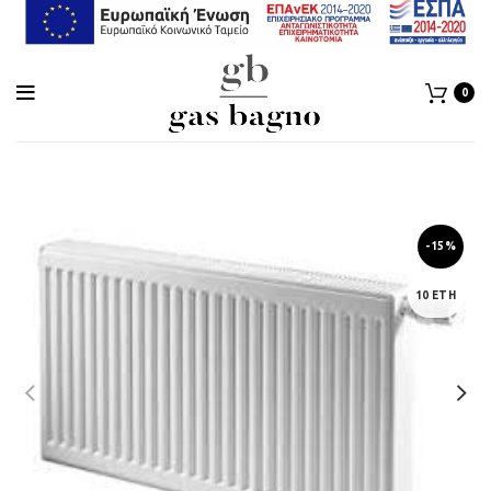
0
-15%
10 ΕΤΗ