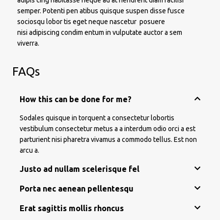
adipis cing habitasse neque ad at hendrerit diam facilisi
semper. Potenti pen atibus quisque suspen disse fusce
sociosqu lobor tis eget neque nascetur posuere
nisi adipiscing condim entum in vulputate auctor a sem
viverra.
FAQs
How this can be done for me?
Sodales quisque in torquent a consectetur lobortis
vestibulum consectetur metus a a interdum odio orci a est
parturient nisi pharetra vivamus a commodo tellus. Est non
arcu a.
Justo ad nullam scelerisque fel
Porta nec aenean pellentesqu
Erat sagittis mollis rhoncus