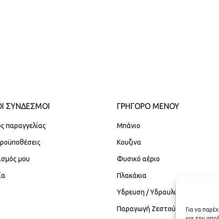
Ι ΣΥΝΔΕΣΜΟΙ
ΓΡΉΓΟΡΟ ΜΕΝΟΎ
ς παραγγελίας
Μπάνιο
Προϋποθέσεις
Κουζινα
ασμός μου
Φυσικό αέριο
ία
Πλακάκια
Υδρευση / Υδραυλικά
Παραγωγή Ζεστού Νερού Χρήση
Για να παρέ
για την απ