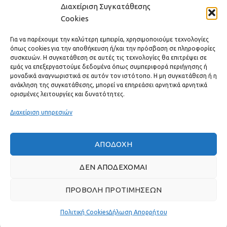
Διαχείριση Συγκατάθεσης
Cookies
ΕΠΙΚΟΙΝΩΝΊΑ
Για να παρέχουμε την καλύτερη εμπειρία, χρησιμοποιούμε τεχνολογίες
ΧΡΗΣΙΜΟΙ ΣΥΝΔΕΣΜΟΙ
όπως cookies για την αποθήκευση ή/και την πρόσβαση σε πληροφορίες
συσκευών. Η συγκατάθεση σε αυτές τις τεχνολογίες θα επιτρέψει σε
εμάς να επεξεργαστούμε δεδομένα όπως συμπεριφορά περιήγησης ή
ΓΡΉΓΟΡΟ ΜΕΝΟΎ
μοναδικά αναγνωριστικά σε αυτόν τον ιστότοπο. Η μη συγκατάθεση ή η
ανάκληση της συγκατάθεσης, μπορεί να επηρεάσει αρνητικά αρνητικά
ορισμένες λειτουργίες και δυνατότητες.
Διαχείριση υπηρεσιών
ΑΠΟΔΟΧΉ
ΔΕΝ ΑΠΟΔΈΧΟΜΑΙ
ΠΡΟΒΟΛΉ ΠΡΟΤΙΜΉΣΕΩΝ
Πραγματικές κριτικές πελατών
Πολιτική Cookies
Δήλωση Απορρήτου