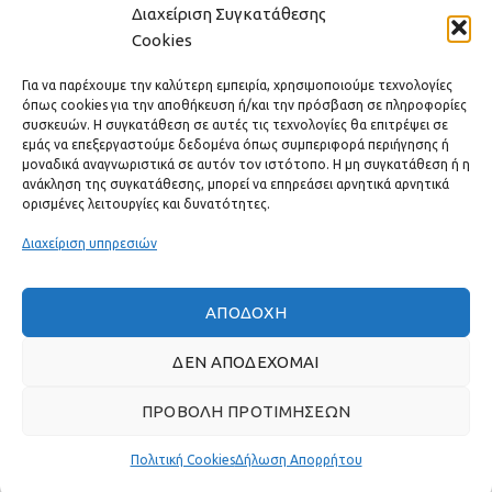
Διαχείριση Συγκατάθεσης
Cookies
ΕΠΙΚΟΙΝΩΝΊΑ
Για να παρέχουμε την καλύτερη εμπειρία, χρησιμοποιούμε τεχνολογίες
ΧΡΗΣΙΜΟΙ ΣΥΝΔΕΣΜΟΙ
όπως cookies για την αποθήκευση ή/και την πρόσβαση σε πληροφορίες
συσκευών. Η συγκατάθεση σε αυτές τις τεχνολογίες θα επιτρέψει σε
εμάς να επεξεργαστούμε δεδομένα όπως συμπεριφορά περιήγησης ή
ΓΡΉΓΟΡΟ ΜΕΝΟΎ
μοναδικά αναγνωριστικά σε αυτόν τον ιστότοπο. Η μη συγκατάθεση ή η
ανάκληση της συγκατάθεσης, μπορεί να επηρεάσει αρνητικά αρνητικά
ορισμένες λειτουργίες και δυνατότητες.
Διαχείριση υπηρεσιών
ΑΠΟΔΟΧΉ
ΔΕΝ ΑΠΟΔΈΧΟΜΑΙ
ΠΡΟΒΟΛΉ ΠΡΟΤΙΜΉΣΕΩΝ
Πραγματικές κριτικές πελατών
Πολιτική Cookies
Δήλωση Απορρήτου