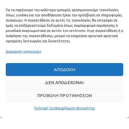
ΕΠΙΚΟΙΝΩΝΊΑ
Για να παρέχουμε την καλύτερη εμπειρία, χρησιμοποιούμε τεχνολογίες
όπως cookies για την αποθήκευση ή/και την πρόσβαση σε πληροφορίες
ΧΡΗΣΙΜΟΙ ΣΥΝΔΕΣΜΟΙ
συσκευών. Η συγκατάθεση σε αυτές τις τεχνολογίες θα επιτρέψει σε
εμάς να επεξεργαστούμε δεδομένα όπως συμπεριφορά περιήγησης ή
μοναδικά αναγνωριστικά σε αυτόν τον ιστότοπο. Η μη συγκατάθεση ή η
ΓΡΉΓΟΡΟ ΜΕΝΟΎ
ανάκληση της συγκατάθεσης, μπορεί να επηρεάσει αρνητικά αρνητικά
ορισμένες λειτουργίες και δυνατότητες.
Διαχείριση υπηρεσιών
ΑΠΟΔΟΧΉ
ΔΕΝ ΑΠΟΔΈΧΟΜΑΙ
ΠΡΟΒΟΛΉ ΠΡΟΤΙΜΉΣΕΩΝ
Πολιτική Cookies
Δήλωση Απορρήτου
Πραγματικές κριτικές πελατών