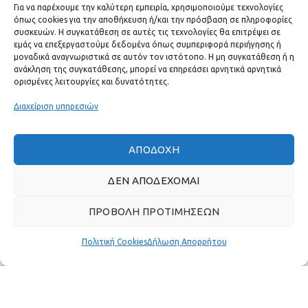
ΕΠΙΚΟΙΝΩΝΊΑ
Για να παρέχουμε την καλύτερη εμπειρία, χρησιμοποιούμε τεχνολογίες
όπως cookies για την αποθήκευση ή/και την πρόσβαση σε πληροφορίες
συσκευών. Η συγκατάθεση σε αυτές τις τεχνολογίες θα επιτρέψει σε
ΧΡΗΣΙΜΟΙ ΣΥΝΔΕΣΜΟΙ
εμάς να επεξεργαστούμε δεδομένα όπως συμπεριφορά περιήγησης ή
μοναδικά αναγνωριστικά σε αυτόν τον ιστότοπο. Η μη συγκατάθεση ή η
ανάκληση της συγκατάθεσης, μπορεί να επηρεάσει αρνητικά αρνητικά
ΓΡΉΓΟΡΟ ΜΕΝΟΎ
ορισμένες λειτουργίες και δυνατότητες.
Διαχείριση υπηρεσιών
ΑΠΟΔΟΧΉ
ΔΕΝ ΑΠΟΔΈΧΟΜΑΙ
ΠΡΟΒΟΛΉ ΠΡΟΤΙΜΉΣΕΩΝ
Πολιτική Cookies
Δήλωση Απορρήτου
Πραγματικές κριτικές πελατών