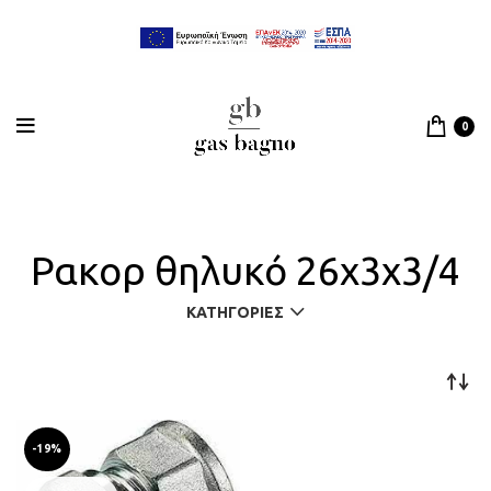
0
Ρακορ θηλυκό 26x3x3/4
ΚΑΤΗΓΟΡΊΕΣ
-19%