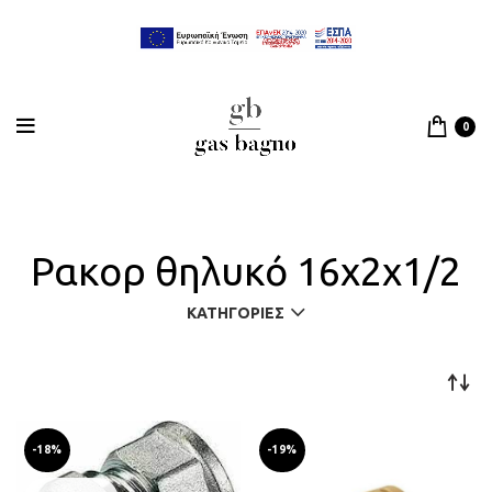
0
Ρακορ θηλυκό 16x2x1/2
ΚΑΤΗΓΟΡΊΕΣ
-18%
-19%