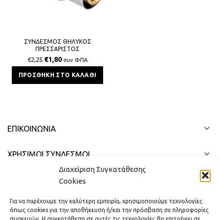
ΣΥΝΔΕΣΜΟΣ ΘΗΛΥΚΟΣ
ΠΡΕΣΣΑΡΙΣΤΟΣ
ΠΟΛΥΣΤΡΩΜΑΤΙΚΗΣ 16x2x1/2
€
1,80
€
2,25
συν ΦΠΑ
ΠΡΟΣΘΉΚΗ ΣΤΟ ΚΑΛΆΘΙ
ΕΠΙΚΟΙΝΩΝΊΑ
ΧΡΗΣΙΜΟΙ ΣΥΝΔΕΣΜΟΙ
Διαχείριση Συγκατάθεσης
ΓΡΉΓΟΡΟ ΜΕΝΟΎ
Cookies
Για να παρέχουμε την καλύτερη εμπειρία, χρησιμοποιούμε τεχνολογίες
όπως cookies για την αποθήκευση ή/και την πρόσβαση σε πληροφορίες
συσκευών. Η συγκατάθεση σε αυτές τις τεχνολογίες θα επιτρέψει σε