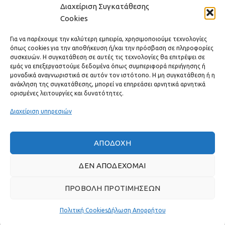
Διαχείριση Συγκατάθεσης
Cookies
ΕΠΙΚΟΙΝΩΝΊΑ
Για να παρέχουμε την καλύτερη εμπειρία, χρησιμοποιούμε τεχνολογίες
ΧΡΗΣΙΜΟΙ ΣΥΝΔΕΣΜΟΙ
όπως cookies για την αποθήκευση ή/και την πρόσβαση σε πληροφορίες
συσκευών. Η συγκατάθεση σε αυτές τις τεχνολογίες θα επιτρέψει σε
εμάς να επεξεργαστούμε δεδομένα όπως συμπεριφορά περιήγησης ή
ΓΡΉΓΟΡΟ ΜΕΝΟΎ
μοναδικά αναγνωριστικά σε αυτόν τον ιστότοπο. Η μη συγκατάθεση ή η
ανάκληση της συγκατάθεσης, μπορεί να επηρεάσει αρνητικά αρνητικά
ορισμένες λειτουργίες και δυνατότητες.
Διαχείριση υπηρεσιών
ΑΠΟΔΟΧΉ
ΔΕΝ ΑΠΟΔΈΧΟΜΑΙ
ΠΡΟΒΟΛΉ ΠΡΟΤΙΜΉΣΕΩΝ
Πραγματικές κριτικές πελατών
Πολιτική Cookies
Δήλωση Απορρήτου