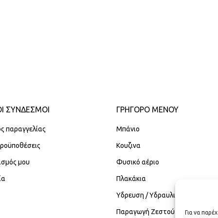
Ι ΣΥΝΔΕΣΜΟΙ
ΓΡΉΓΟΡΟ ΜΕΝΟΎ
ς παραγγελίας
Μπάνιο
Προϋποθέσεις
Κουζινα
ασμός μου
Φυσικό αέριο
ία
Πλακάκια
Υδρευση / Υδραυλικά
Παραγωγή Ζεστού Νερού Χρήση
Για να παρέ