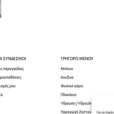
Ι ΣΥΝΔΕΣΜΟΙ
ΓΡΉΓΟΡΟ ΜΕΝΟΎ
ς παραγγελίας
Μπάνιο
Προϋποθέσεις
Κουζινα
ασμός μου
Φυσικό αέριο
ία
Πλακάκια
Υδρευση / Υδραυλικά
Παραγωγή Ζεστού Νερού Χρήση
Για να παρέ