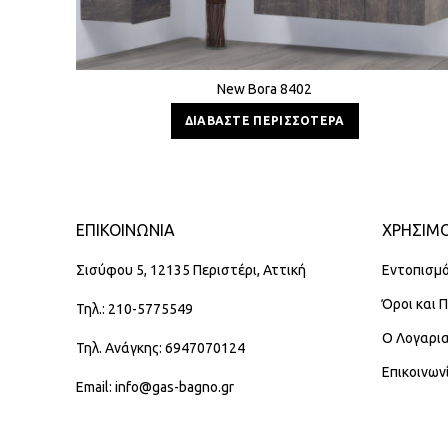
New Bora 8402
ΔΙΑΒΆΣΤΕ ΠΕΡΙΣΣΌΤΕΡΑ
ΕΠΙΚΟΙΝΩΝΊΑ
ΧΡΗΣΙΜΟ
Σισύφου 5, 12135 Περιστέρι, Αττική
Εντοπισμό
Όροι και 
Τηλ.: 210-5775549
Ο Λογαρι
Τηλ. Ανάγκης: 6947070124
Επικοινων
Email: info@gas-bagno.gr