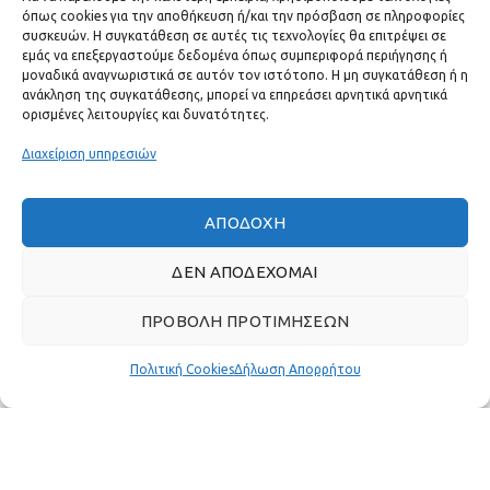
όπως cookies για την αποθήκευση ή/και την πρόσβαση σε πληροφορίες
συσκευών. Η συγκατάθεση σε αυτές τις τεχνολογίες θα επιτρέψει σε
ΧΡΗΣΙΜΟΙ ΣΥΝΔΕΣΜΟΙ
εμάς να επεξεργαστούμε δεδομένα όπως συμπεριφορά περιήγησης ή
μοναδικά αναγνωριστικά σε αυτόν τον ιστότοπο. Η μη συγκατάθεση ή η
ανάκληση της συγκατάθεσης, μπορεί να επηρεάσει αρνητικά αρνητικά
ΓΡΉΓΟΡΟ ΜΕΝΟΎ
ορισμένες λειτουργίες και δυνατότητες.
Διαχείριση υπηρεσιών
ΑΠΟΔΟΧΉ
ΔΕΝ ΑΠΟΔΈΧΟΜΑΙ
ΠΡΟΒΟΛΉ ΠΡΟΤΙΜΉΣΕΩΝ
Πολιτική Cookies
Δήλωση Απορρήτου
Πραγματικές κριτικές πελατών
GAS & BAGNO
2022 ΔΗΜΙΟΥΡΓΗΘΗΚΕ ΑΠΟ ΤΗΝ
THE PLAN P
- ΣΧΕΔΙΑΣΗ