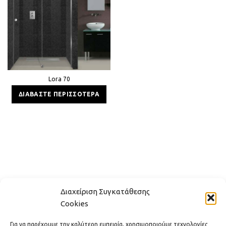
Lora 70
ΔΙΑΒΆΣΤΕ ΠΕΡΙΣΣΌΤΕΡΑ
Διαχείριση Συγκατάθεσης
Cookies
Για να παρέχουμε την καλύτερη εμπειρία, χρησιμοποιούμε τεχνολογίες
ΕΠΙΚΟΙΝΩΝΊΑ