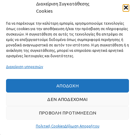
Διαχείριση Συγκατάθεσης
Cookies
ΕΠΙΚΟΙΝΩΝΊΑ
Για να παρέχουμε την καλύτερη εμπειρία, χρησιμοποιούμε τεχνολογίες
ΧΡΗΣΙΜΟΙ ΣΥΝΔΕΣΜΟΙ
όπως cookies για την αποθήκευση ή/και την πρόσβαση σε πληροφορίες
συσκευών. Η συγκατάθεση σε αυτές τις τεχνολογίες θα επιτρέψει σε
εμάς να επεξεργαστούμε δεδομένα όπως συμπεριφορά περιήγησης ή
ΓΡΉΓΟΡΟ ΜΕΝΟΎ
μοναδικά αναγνωριστικά σε αυτόν τον ιστότοπο. Η μη συγκατάθεση ή η
ανάκληση της συγκατάθεσης, μπορεί να επηρεάσει αρνητικά αρνητικά
ορισμένες λειτουργίες και δυνατότητες.
Διαχείριση υπηρεσιών
ΑΠΟΔΟΧΉ
ΔΕΝ ΑΠΟΔΈΧΟΜΑΙ
ΠΡΟΒΟΛΉ ΠΡΟΤΙΜΉΣΕΩΝ
Πραγματικές κριτικές πελατών
Πολιτική Cookies
Δήλωση Απορρήτου