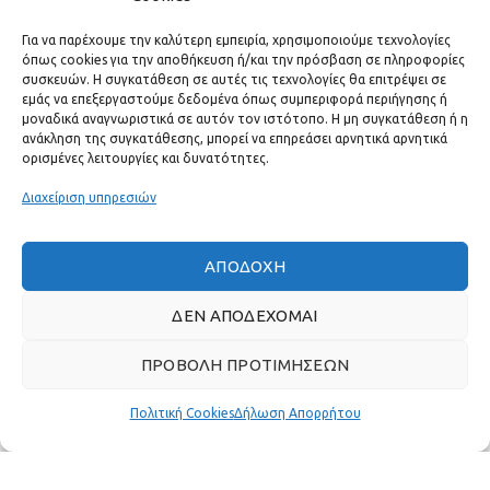
ΕΠΙΚΟΙΝΩΝΊΑ
Για να παρέχουμε την καλύτερη εμπειρία, χρησιμοποιούμε τεχνολογίες
όπως cookies για την αποθήκευση ή/και την πρόσβαση σε πληροφορίες
ΧΡΗΣΙΜΟΙ ΣΥΝΔΕΣΜΟΙ
συσκευών. Η συγκατάθεση σε αυτές τις τεχνολογίες θα επιτρέψει σε
εμάς να επεξεργαστούμε δεδομένα όπως συμπεριφορά περιήγησης ή
μοναδικά αναγνωριστικά σε αυτόν τον ιστότοπο. Η μη συγκατάθεση ή η
ΓΡΉΓΟΡΟ ΜΕΝΟΎ
ανάκληση της συγκατάθεσης, μπορεί να επηρεάσει αρνητικά αρνητικά
ορισμένες λειτουργίες και δυνατότητες.
Διαχείριση υπηρεσιών
ΑΠΟΔΟΧΉ
ΔΕΝ ΑΠΟΔΈΧΟΜΑΙ
ΠΡΟΒΟΛΉ ΠΡΟΤΙΜΉΣΕΩΝ
Πολιτική Cookies
Δήλωση Απορρήτου
Πραγματικές κριτικές πελατών