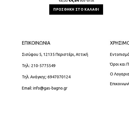
€
4,84
€
6,00
συν ΦΠΑ
ΠΡΟΣΘΉΚΗ ΣΤΟ ΚΑΛΆΘΙ
ΕΠΙΚΟΙΝΩΝΊΑ
ΧΡΗΣΙΜΟ
Σισύφου 5, 12135 Περιστέρι, Αττική
Εντοπισμό
Όροι και 
Τηλ.: 210-5775549
Ο Λογαρι
Τηλ. Ανάγκης: 6947070124
Επικοινων
Email: info@gas-bagno.gr