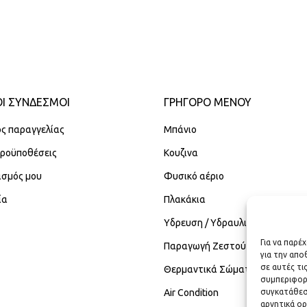
Ι ΣΥΝΔΕΣΜΟΙ
ΓΡΉΓΟΡΟ ΜΕΝΟΎ
ς παραγγελίας
Μπάνιο
Προϋποθέσεις
Κουζινα
ασμός μου
Φυσικό αέριο
ία
Πλακάκια
Υδρευση / Υδραυλικά
Για να παρέ
Παραγωγή Ζεστού Νερού Χρήση
για την απ
σε αυτές τι
Θερμαντικά Σώματα
συμπεριφορ
Air Condition
συγκατάθεση
αρνητικά ορ