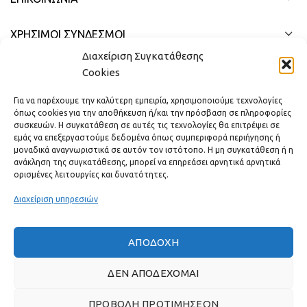
ΧΡΗΣΙΜΟΙ ΣΥΝΔΕΣΜΟΙ
Διαχείριση Συγκατάθεσης
ΓΡΉΓΟΡΟ ΜΕΝΟΎ
Cookies
Για να παρέχουμε την καλύτερη εμπειρία, χρησιμοποιούμε τεχνολογίες
όπως cookies για την αποθήκευση ή/και την πρόσβαση σε πληροφορίες
συσκευών. Η συγκατάθεση σε αυτές τις τεχνολογίες θα επιτρέψει σε
εμάς να επεξεργαστούμε δεδομένα όπως συμπεριφορά περιήγησης ή
μοναδικά αναγνωριστικά σε αυτόν τον ιστότοπο. Η μη συγκατάθεση ή η
ανάκληση της συγκατάθεσης, μπορεί να επηρεάσει αρνητικά αρνητικά
ορισμένες λειτουργίες και δυνατότητες.
Διαχείριση υπηρεσιών
ΑΠΟΔΟΧΉ
Πραγματικές κριτικές πελατών
ΔΕΝ ΑΠΟΔΈΧΟΜΑΙ
ΠΡΟΒΟΛΉ ΠΡΟΤΙΜΉΣΕΩΝ
GAS & BAGNO
2022 ΔΗΜΙΟΥΡΓΗΘΗΚΕ ΑΠΟ ΤΗΝ
THE PLAN P
- ΣΧΕΔΙΑΣΗ